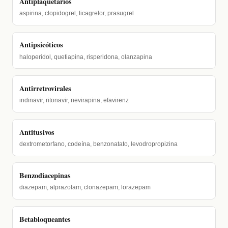
Antiplaquetarios
aspirina, clopidogrel, ticagrelor, prasugrel
Antipsicóticos
haloperidol, quetiapina, risperidona, olanzapina
Antirretrovirales
indinavir, ritonavir, nevirapina, efavirenz
Antitusivos
dextrometorfano, codeína, benzonatato, levodropropizina
Benzodiacepinas
diazepam, alprazolam, clonazepam, lorazepam
Betabloqueantes