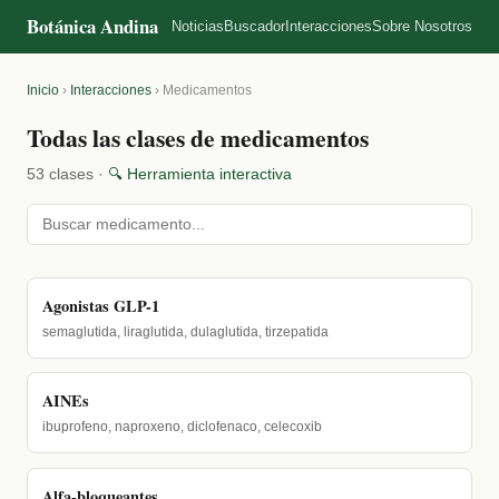
Botánica Andina
Noticias
Buscador
Interacciones
Sobre Nosotros
Inicio
›
Interacciones
›
Medicamentos
Todas las clases de medicamentos
53 clases ·
🔍 Herramienta interactiva
Agonistas GLP-1
semaglutida, liraglutida, dulaglutida, tirzepatida
AINEs
ibuprofeno, naproxeno, diclofenaco, celecoxib
Alfa-bloqueantes