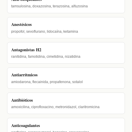
tamsulosina, doxazosina, terazosina, alfuzosina
Anestésicos
propofol, sevoflurano, lidocaína, ketamina
Antagonistas H2
ranitidina, famotidina, cimetidina, nizatidina
Antiarrítmicos
amiodarona, flecainida, propafenona, sotalol
Antibióticos
amoxicilina, ciprofloxacino, metronidazol, claritromicina
Anticoagulantes