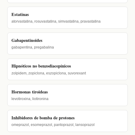
Estatinas
atorvastatina, rosuvastatina, simvastatina, pravastatina
Gabapentinoides
gabapentina, pregabalina
Hipnóticos no benzodiacepínicos
zolpidem, zopiclona, eszopiclona, suvorexant
Hormonas tiroideas
levotiroxina, liotironina
Inhibidores de bomba de protones
omeprazol, esomeprazol, pantoprazol, lansoprazol