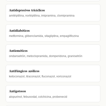
Antidepresivos tricíclicos
amitriptilina, nortriptilina, imipramina, clomipramina
Antidiabéticos
metformina, glibenclamida, sitagliptina, empagliflozina
Antieméticos
ondansetrón, metoclopramida, domperidona, granisetrón
Antifúngicos azólicos
ketoconazol, itraconazol, fluconazol, voriconazol
Antigotosos
alopurinol, febuxostat, colchicina, probenecid