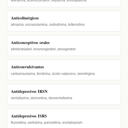
warfarina, acenocumarol, heparina, enoxaparina
Anticolinérgicos
atropina, escopolamina, oxibutinina, tolterodina
Anticonceptivos orales
etinilestradiol, levonorgestrel, desogestrel
Anticonvulsivantes
carbamazepina, fenitoína, ácido valproico, lamotrigina
Antidepresivos IRSN
venlafaxina, duloxetina, desvenlafaxina
Antidepresivos ISRS
fluoxetina, sertralina, paroxetina, escitalopram