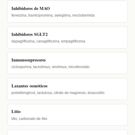
Inhibidores de MAO
fenelzina, tranilcipromina, selegilina, moclobemida
Inhibidores SGLT2
dapagliflozina, canagliflozina, empagliflozina
Inmunosupresores
ciclosporina, tacrolimus, sirolimus, micofenolato
Laxantes osmóticos
polietilenglicol, lactulosa, citrato de magnesio, bisacodilo
Litio
litio, carbonato de litio