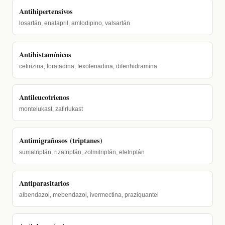
Antihipertensivos
losartán, enalapril, amlodipino, valsartán
Antihistamínicos
cetirizina, loratadina, fexofenadina, difenhidramina
Antileucotrienos
montelukast, zafirlukast
Antimigrañosos (triptanes)
sumatriptán, rizatriptán, zolmitriptán, eletriptán
Antiparasitarios
albendazol, mebendazol, ivermectina, praziquantel