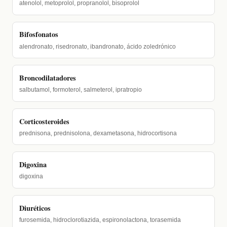
atenolol, metoprolol, propranolol, bisoprolol
Bifosfonatos
alendronato, risedronato, ibandronato, ácido zoledrónico
Broncodilatadores
salbutamol, formoterol, salmeterol, ipratropio
Corticosteroides
prednisona, prednisolona, dexametasona, hidrocortisona
Digoxina
digoxina
Diuréticos
furosemida, hidroclorotiazida, espironolactona, torasemida