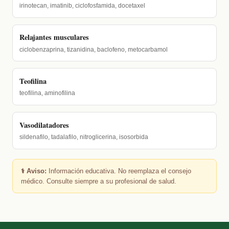
irinotecan, imatinib, ciclofosfamida, docetaxel
Relajantes musculares
ciclobenzaprina, tizanidina, baclofeno, metocarbamol
Teofilina
teofilina, aminofilina
Vasodilatadores
sildenafilo, tadalafilo, nitroglicerina, isosorbida
⚕️ Aviso:
Información educativa. No reemplaza el consejo
médico. Consulte siempre a su profesional de salud.