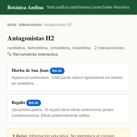
Botánica Andina
Noticias
Buscador
Interacciones
Sobre Nosotros
Inicio
›
Interacciones
›
Antagonistas H2
Antagonistas H2
ranitidina, famotidina, cimetidina, nizatidina · 2 interacciones ·
🔍 Herramienta interactiva
Hierba de San Juan
BAJA
Hypericum perforatum
· SJW puede reducir ligeramente los niveles
de cimetidina.…
Regaliz
BAJA
Glycyrrhiza glabra
· El regaliz tiene efecto antiulceroso propio
(carbenoxolona). Efecto potencialmente aditivo.…
⚕️ Aviso:
Información educativa. No reemplaza el consejo