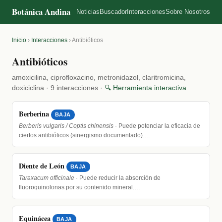
Botánica Andina
Noticias
Buscador
Interacciones
Sobre Nosotros
Inicio
›
Interacciones
›
Antibióticos
Antibióticos
amoxicilina, ciprofloxacino, metronidazol, claritromicina,
doxiciclina · 9 interacciones ·
🔍 Herramienta interactiva
Berberina
BAJA
Berberis vulgaris / Coptis chinensis
· Puede potenciar la eficacia de
ciertos antibióticos (sinergismo documentado).…
Diente de León
BAJA
Taraxacum officinale
· Puede reducir la absorción de
fluoroquinolonas por su contenido mineral.…
Equinácea
BAJA