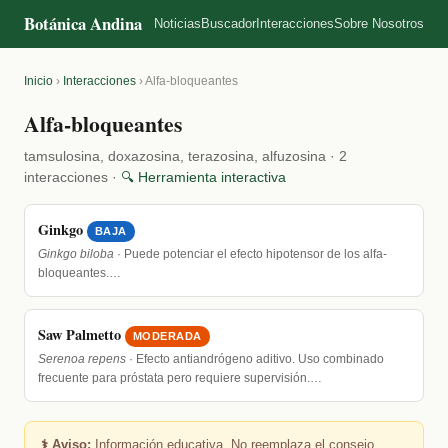
Botánica Andina
Noticias
Buscador
Interacciones
Sobre Nosotros
Inicio
›
Interacciones
›
Alfa-bloqueantes
Alfa-bloqueantes
tamsulosina, doxazosina, terazosina, alfuzosina · 2
interacciones ·
🔍 Herramienta interactiva
Ginkgo
BAJA
Ginkgo biloba
· Puede potenciar el efecto hipotensor de los alfa-
bloqueantes.…
Saw Palmetto
MODERADA
Serenoa repens
· Efecto antiandrógeno aditivo. Uso combinado
frecuente para próstata pero requiere supervisión.…
⚕️ Aviso:
Información educativa. No reemplaza el consejo