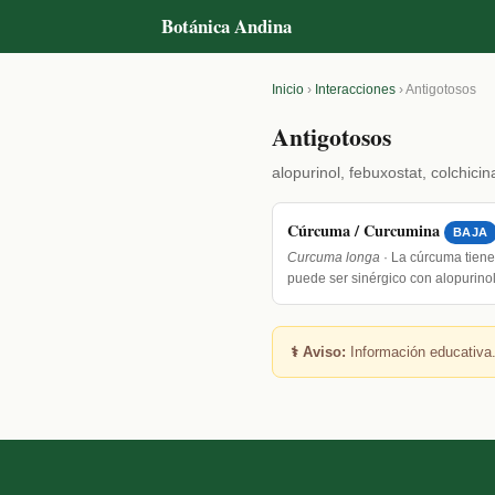
Botánica Andina
Inicio
›
Interacciones
›
Antigotosos
Antigotosos
alopurinol, febuxostat, colchici
Cúrcuma / Curcumina
BAJA
Curcuma longa
· La cúrcuma tiene
puede ser sinérgico con alopurino
⚕️ Aviso:
Información educativa.