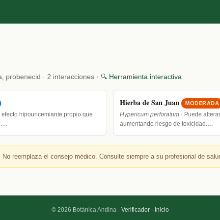
na, probenecid · 2 interacciones ·
🔍 Herramienta interactiva
Hierba de San Juan
MODERADA
 efecto hipouricemiante propio que
Hypericum perforatum
· Puede alterar
l.…
aumentando riesgo de toxicidad.…
 No reemplaza el consejo médico. Consulte siempre a su profesional de salu
© 2026 Botánica Andina ·
Verificador
·
Inicio