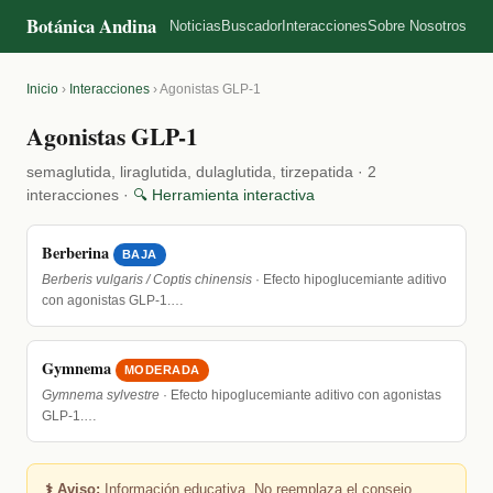
Botánica Andina
Noticias
Buscador
Interacciones
Sobre Nosotros
Inicio
›
Interacciones
›
Agonistas GLP-1
Agonistas GLP-1
semaglutida, liraglutida, dulaglutida, tirzepatida · 2
interacciones ·
🔍 Herramienta interactiva
Berberina
BAJA
Berberis vulgaris / Coptis chinensis
· Efecto hipoglucemiante aditivo
con agonistas GLP-1.…
Gymnema
MODERADA
Gymnema sylvestre
· Efecto hipoglucemiante aditivo con agonistas
GLP-1.…
⚕️ Aviso:
Información educativa. No reemplaza el consejo