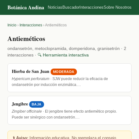
Botánica Andina
Noticias
Buscador
Interacciones
Sobre Nosotros
Inicio
›
Interacciones
›
Antieméticos
Antieméticos
ondansetrón, metoclopramida, domperidona, granisetrón · 2
interacciones ·
🔍 Herramienta interactiva
Hierba de San Juan
MODERADA
Hypericum perforatum
· SJW puede reducir la eficacia de
ondansetrón por inducción enzimática.…
Jengibre
BAJA
Zingiber officinale
· El jengibre tiene efecto antiemético propio.
Puede ser sinérgico con ondansetrón.…
⚕️ Aviso:
Información educativa. No reemplaza el consejo