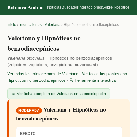
Botánica Andina
Noticias
Buscador
Interacciones
Sobre Nosotros
Inicio
›
Interacciones
›
Valeriana
›
Hipnóticos no benzodiacepínicos
Valeriana y Hipnóticos no
benzodiacepínicos
Valeriana officinalis
· Hipnóticos no benzodiacepínicos
(zolpidem, zopiclona, eszopiclona, suvorexant)
Ver todas las interacciones de Valeriana
·
Ver todas las plantas con
Hipnóticos no benzodiacepínicos
·
🔍 Herramienta interactiva
📖 Ver ficha completa de Valeriana en la enciclopedia
Valeriana + Hipnóticos no
MODERADA
benzodiacepínicos
EFECTO