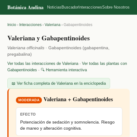
Botánica Andina
Noticias
Buscador
Interacciones
Sobre Nosotros
Inicio
›
Interacciones
›
Valeriana
›
Gabapentinoides
Valeriana y Gabapentinoides
Valeriana officinalis
· Gabapentinoides (gabapentina,
pregabalina)
Ver todas las interacciones de Valeriana
·
Ver todas las plantas con
Gabapentinoides
·
🔍 Herramienta interactiva
📖 Ver ficha completa de Valeriana en la enciclopedia
Valeriana + Gabapentinoides
MODERADA
EFECTO
Potenciación de sedación y somnolencia. Riesgo
de mareo y alteración cognitiva.