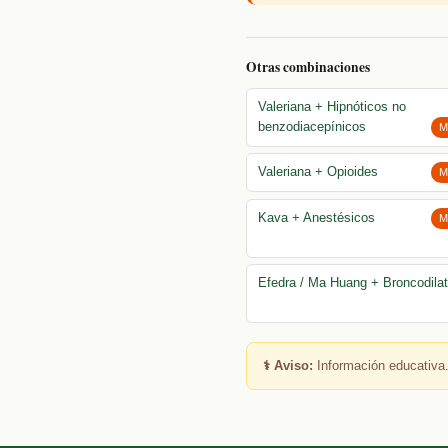
Otras combinaciones
Valeriana + Hipnóticos no
benzodiacepínicos
M
Valeriana + Opioides
M
Kava + Anestésicos
M
Efedra / Ma Huang + Broncodila
⚕️ Aviso:
Información educativa.