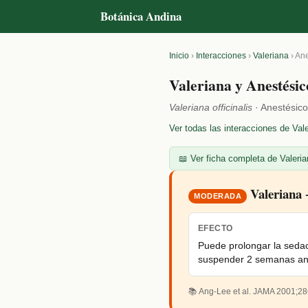
Botánica Andina
Inicio
›
Interacciones
›
Valeriana
›
Ane
Valeriana y Anestésic
Valeriana officinalis
· Anestésico
Ver todas las interacciones de Val
📖 Ver ficha completa de Valeria
Valeriana 
MODERADA
EFECTO
Puede prolongar la seda
suspender 2 semanas ant
📚 Ang-Lee et al. JAMA 2001;28