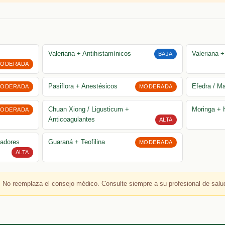
Valeriana + Antihistamínicos
Valeriana 
BAJA
ODERADA
Pasiflora + Anestésicos
Efedra / M
ODERADA
MODERADA
Chuan Xiong / Ligusticum +
Moringa + 
ODERADA
Anticoagulantes
ALTA
tadores
Guaraná + Teofilina
MODERADA
ALTA
 No reemplaza el consejo médico. Consulte siempre a su profesional de salu