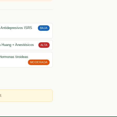
+ Antidepresivos ISRS
BAJA
a Huang + Anestésicos
ALTA
Hormonas tiroideas
MODERADA
d.