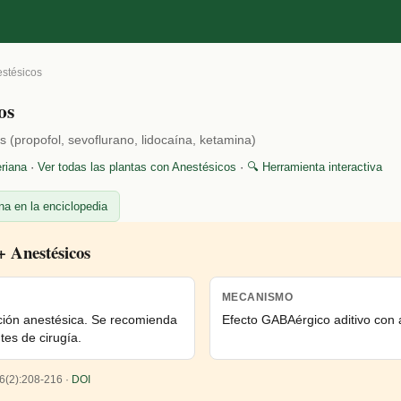
stésicos
os
s (propofol, sevoflurano, lidocaína, ketamina)
eriana
·
Ver todas las plantas con Anestésicos
·
🔍 Herramienta interactiva
na en la enciclopedia
+ Anestésicos
MECANISMO
ción anestésica. Se recomienda
Efecto GABAérgico aditivo con 
es de cirugía.
6(2):208-216 ·
DOI