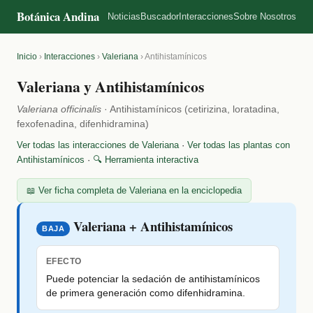
Botánica Andina
Noticias
Buscador
Interacciones
Sobre Nosotros
Inicio
›
Interacciones
›
Valeriana
›
Antihistamínicos
Valeriana y Antihistamínicos
Valeriana officinalis
· Antihistamínicos (cetirizina, loratadina,
fexofenadina, difenhidramina)
Ver todas las interacciones de Valeriana
·
Ver todas las plantas con
Antihistamínicos
·
🔍 Herramienta interactiva
📖 Ver ficha completa de Valeriana en la enciclopedia
Valeriana + Antihistamínicos
BAJA
EFECTO
Puede potenciar la sedación de antihistamínicos
de primera generación como difenhidramina.