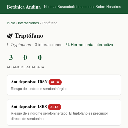
Botánica Andina
Noticias
Buscador
Interacciones
Sobre Nosotros
Inicio
›
Interacciones
›
Triptófano
🌿 Triptófano
L-Tryptophan
· 3 interacciones ·
🔍 Herramienta interactiva
3
0
0
ALTA
MODERADA
BAJA
Antidepresivos IRSN
ALTA
Riesgo de síndrome serotoninérgico.…
Antidepresivos ISRS
ALTA
Riesgo de síndrome serotoninérgico. El triptófano es precursor
directo de serotonina.…