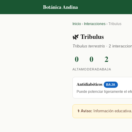
Botánica Andina
Inicio
›
Interacciones
›
Tribulus
🌿 Tribulus
Tribulus terrestris
· 2 interaccio
0
0
2
ALTA
MODERADA
BAJA
Antidiabéticos
BAJA
Puede potenciar ligeramente el e
⚕️ Aviso:
Información educativa.