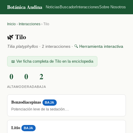
Botánica Andina
Noticias
Buscador
Interacciones
Sobre Nosotros
Inicio
›
Interacciones
›
Tilo
🌿 Tilo
Tilia platyphyllos
· 2 interacciones ·
🔍 Herramienta interactiva
📖 Ver ficha completa de Tilo en la enciclopedia
0
0
2
ALTA
MODERADA
BAJA
Benzodiacepinas
BAJA
Potenciación leve de la sedación.…
Litio
BAJA