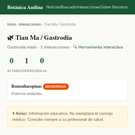
Botánica Andina
Noticias
Buscador
Interacciones
Sobre Nosotros
Inicio
›
Interacciones
›
Tian Ma / Gastrodia
🌿 Tian Ma / Gastrodia
Gastrodia elata
· 1 interacciones ·
🔍 Herramienta interactiva
0
1
0
ALTA
MODERADA
BAJA
Benzodiacepinas
MODERADA
Potencia sedantes…
⚕️ Aviso:
Información educativa. No reemplaza el consejo
médico. Consulte siempre a su profesional de salud.