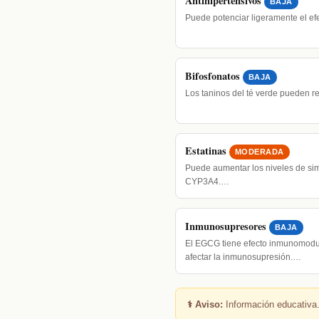
Antihipertensivos
BAJA
Puede potenciar ligeramente el ef
Bifosfonatos
BAJA
Los taninos del té verde pueden r
Estatinas
MODERADA
Puede aumentar los niveles de sim
CYP3A4.…
Inmunosupresores
BAJA
El EGCG tiene efecto inmunomodu
afectar la inmunosupresión.…
⚕️ Aviso:
Información educativa.