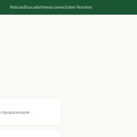
Noticias
Buscador
Interacciones
Sobre Nosotros
to hipoglucemiante.…