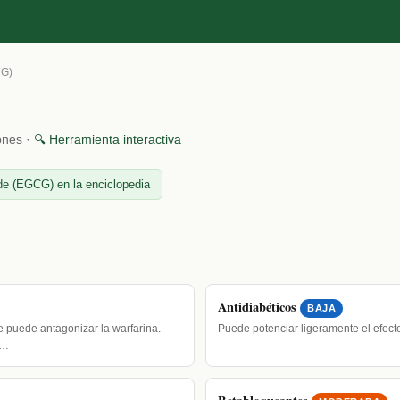
CG)
ones ·
🔍 Herramienta interactiva
de (EGCG) en la enciclopedia
Antidiabéticos
BAJA
e puede antagonizar la warfarina.
Puede potenciar ligeramente el efec
N…