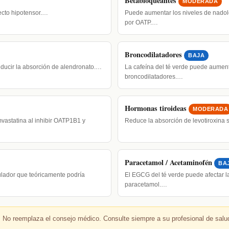
Betabloqueantes
MODERADA
ecto hipotensor.…
Puede aumentar los niveles de nadolo
por OATP.…
Broncodilatadores
BAJA
educir la absorción de alendronato.…
La cafeína del té verde puede aument
broncodilatadores.…
Hormonas tiroideas
MODERADA
vastatina al inhibir OATP1B1 y
Reduce la absorción de levotiroxina 
Paracetamol / Acetaminofén
BA
lador que teóricamente podría
El EGCG del té verde puede afectar l
paracetamol.…
 No reemplaza el consejo médico. Consulte siempre a su profesional de salu