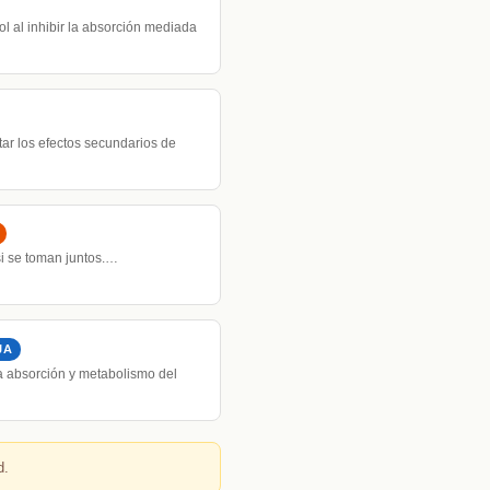
l al inhibir la absorción mediada
ar los efectos secundarios de
si se toman juntos.…
JA
a absorción y metabolismo del
d.