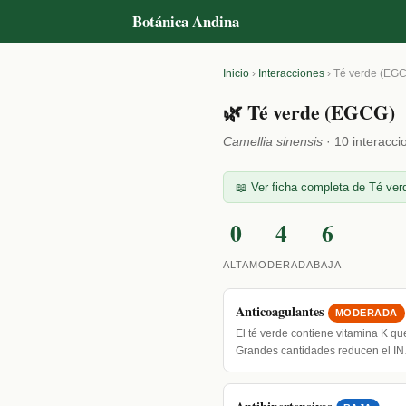
Botánica Andina
Inicio
›
Interacciones
›
Té verde (EG
🌿 Té verde (EGCG)
Camellia sinensis
· 10 interacci
📖 Ver ficha completa de Té ver
0
4
6
ALTA
MODERADA
BAJA
Anticoagulantes
MODERADA
El té verde contiene vitamina K qu
Grandes cantidades reducen el I