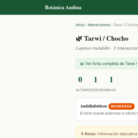
Botánica Andina
Inicio
›
Interacciones
›
Tarwi / Choch
🌿 Tarwi / Chocho
Lupinus mutabilis
· 2 interaccio
📖 Ver ficha completa de Tarwi /
0
1
1
ALTA
MODERADA
BAJA
Antidiabéticos
MODERADA
El tarwi puede potenciar el efect
⚕️ Aviso:
Información educativa.