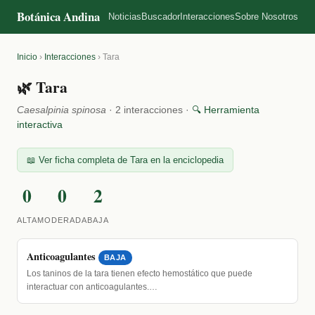
Botánica Andina
Noticias
Buscador
Interacciones
Sobre Nosotros
Inicio
›
Interacciones
›
Tara
🌿 Tara
Caesalpinia spinosa
· 2 interacciones ·
🔍 Herramienta
interactiva
📖 Ver ficha completa de Tara en la enciclopedia
0
0
2
ALTA
MODERADA
BAJA
Anticoagulantes
BAJA
Los taninos de la tara tienen efecto hemostático que puede
interactuar con anticoagulantes.…