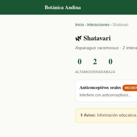
Botánica Andina
Inicio
›
Interacciones
›
Shatavari
🌿 Shatavari
Asparagus racemosus
· 2 inter
0
2
0
ALTA
MODERADA
BAJA
Anticonceptivos orales
MODE
Interfiere con anticonceptivos…
⚕️ Aviso:
Información educativa.