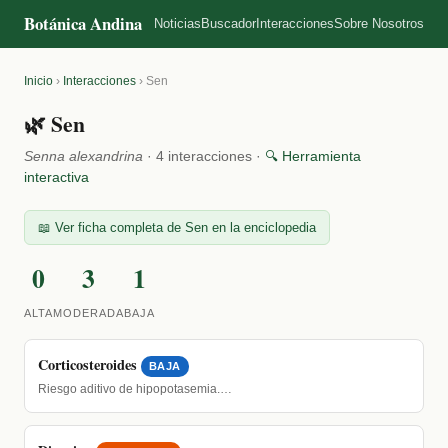
Botánica Andina
Noticias
Buscador
Interacciones
Sobre Nosotros
Inicio
›
Interacciones
›
Sen
🌿 Sen
Senna alexandrina
· 4 interacciones ·
🔍 Herramienta
interactiva
📖 Ver ficha completa de Sen en la enciclopedia
0
3
1
ALTA
MODERADA
BAJA
Corticosteroides
BAJA
Riesgo aditivo de hipopotasemia.…