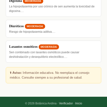
Digoxina
MODERADA
La hipopotasemia por uso crónico de sen aumenta la toxicidad de
digoxina.…
Diuréticos
MODERADA
Riesgo de hipopotasemia aditiva.…
Laxantes osmóticos
MODERADA
Sen combinado con laxantes osmóticos puede causar
deshidratación y desequilibrio electrolítico.…
⚕️ Aviso:
Información educativa. No reemplaza el consejo
médico. Consulte siempre a su profesional de salud.
© 2026 Botánica Andina ·
Verificador
·
Inicio