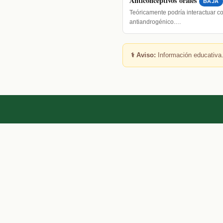
Anticonceptivos orales
BAJA
Teóricamente podría interactuar c
antiandrogénico.…
⚕️ Aviso:
Información educativa.