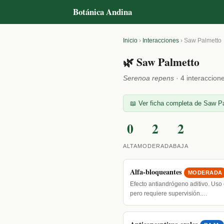
Botánica Andina
Inicio
›
Interacciones
›
Saw Palmetto
🌿 Saw Palmetto
Serenoa repens
· 4 interaccion
📖 Ver ficha completa de Saw Pa
0
2
2
ALTA
MODERADA
BAJA
Alfa-bloqueantes
MODERADA
Efecto antiandrógeno aditivo. Uso
pero requiere supervisión.…