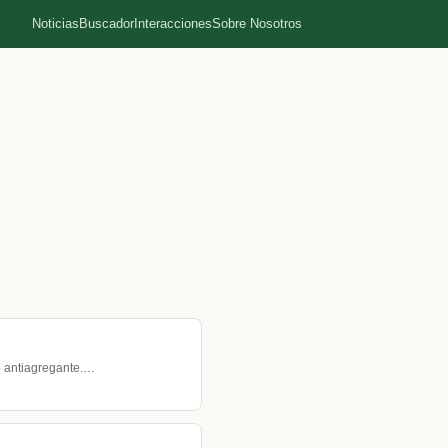
Noticias
Buscador
Interacciones
Sobre Nosotros
o antiagregante.…