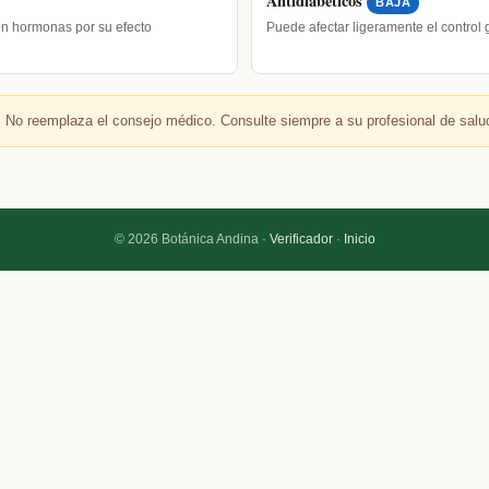
Antidiabéticos
BAJA
on hormonas por su efecto
Puede afectar ligeramente el control
 No reemplaza el consejo médico. Consulte siempre a su profesional de salu
© 2026 Botánica Andina ·
Verificador
·
Inicio