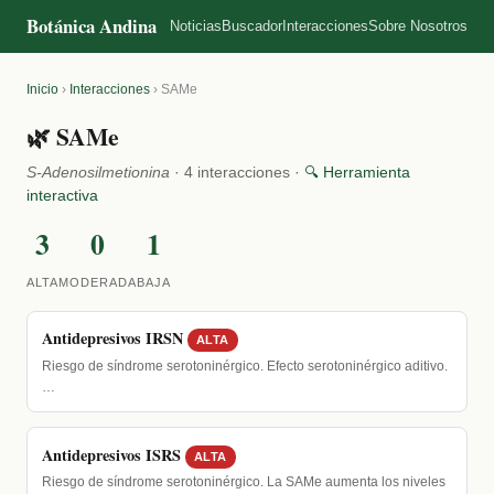
Botánica Andina
Noticias
Buscador
Interacciones
Sobre Nosotros
Inicio
›
Interacciones
›
SAMe
🌿 SAMe
S-Adenosilmetionina
· 4 interacciones ·
🔍 Herramienta
interactiva
3
0
1
ALTA
MODERADA
BAJA
Antidepresivos IRSN
ALTA
Riesgo de síndrome serotoninérgico. Efecto serotoninérgico aditivo.
…
Antidepresivos ISRS
ALTA
Riesgo de síndrome serotoninérgico. La SAMe aumenta los niveles