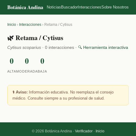
Botánica Andina
Noticias
Buscador
Interacciones
Sobre Nosotros
Inicio
›
Interacciones
›
Retama / Cytisus
🌿 Retama / Cytisus
Cytisus scoparius
· 0 interacciones ·
🔍 Herramienta interactiva
0
0
0
ALTA
MODERADA
BAJA
⚕️ Aviso:
Información educativa. No reemplaza el consejo
médico. Consulte siempre a su profesional de salud.
© 2026 Botánica Andina ·
Verificador
·
Inicio