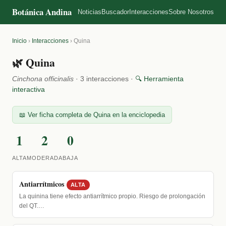
Botánica Andina
Noticias
Buscador
Interacciones
Sobre Nosotros
Inicio
›
Interacciones
›
Quina
🌿 Quina
Cinchona officinalis
· 3 interacciones ·
🔍 Herramienta
interactiva
📖 Ver ficha completa de Quina en la enciclopedia
1
2
0
ALTA
MODERADA
BAJA
Antiarrítmicos
ALTA
La quinina tiene efecto antiarrítmico propio. Riesgo de prolongación
del QT.…