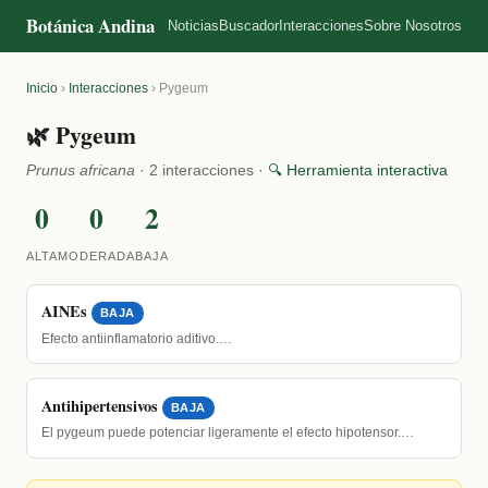
Botánica Andina
Noticias
Buscador
Interacciones
Sobre Nosotros
Inicio
›
Interacciones
›
Pygeum
🌿 Pygeum
Prunus africana
· 2 interacciones ·
🔍 Herramienta interactiva
0
0
2
ALTA
MODERADA
BAJA
AINEs
BAJA
Efecto antiinflamatorio aditivo.…
Antihipertensivos
BAJA
El pygeum puede potenciar ligeramente el efecto hipotensor.…