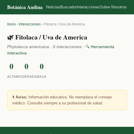
Botánica Andina
Noticias
Buscador
Interacciones
Sobre Nosotros
Inicio
›
Interacciones
›
Fitolaca / Uva de America
🌿 Fitolaca / Uva de America
Phytolacca americana
· 0 interacciones ·
🔍 Herramienta
interactiva
0
0
0
ALTA
MODERADA
BAJA
⚕️ Aviso:
Información educativa. No reemplaza el consejo
médico. Consulte siempre a su profesional de salud.