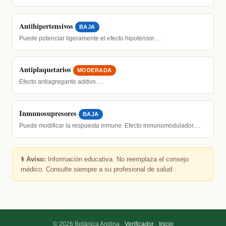
Antihipertensivos
BAJA
Puede potenciar ligeramente el efecto hipotensor.…
Antiplaquetarios
MODERADA
Efecto antiagregante aditivo.…
Inmunosupresores
BAJA
Puede modificar la respuesta inmune. Efecto inmunomodulador.…
⚕️ Aviso:
Información educativa. No reemplaza el consejo
médico. Consulte siempre a su profesional de salud.
© 2026 Botánica Andina ·
Verificador
·
Inicio