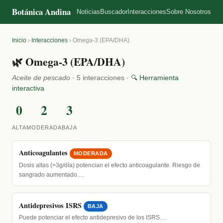
Botánica Andina
Noticias
Buscador
Interacciones
Sobre Nosotros
Inicio
›
Interacciones
›
Omega-3 (EPA/DHA)
🌿 Omega-3 (EPA/DHA)
Aceite de pescado
· 5 interacciones ·
🔍 Herramienta
interactiva
0
2
3
ALTA
MODERADA
BAJA
Anticoagulantes
MODERADA
Dosis altas (>3g/día) potencian el efecto anticoagulante. Riesgo de
sangrado aumentado.…
Antidepresivos ISRS
BAJA
Puede potenciar el efecto antidepresivo de los ISRS.…