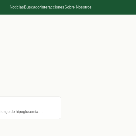
Noticias
Buscador
Interacciones
Sobre Nosotros
 Riesgo de hipoglucemia.…