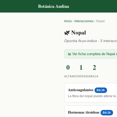
Botánica Andina
Inicio
›
Interacciones
›
Nopal
🌿 Nopal
Opuntia ficus-indica
· 3 interac
📖 Ver ficha completa de Nopal e
0
1
2
ALTA
MODERADA
BAJA
Anticoagulantes
BAJA
La fibra del nopal puede alterar l
Hormonas tiroideas
BAJA