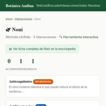
Botánica Andina
Noticias
Buscador
Interacciones
Sobre Nosotros
Inicio
›
Interacciones
›
Noni
🌿 Noni
Morinda citrifolia
· 2 interacciones ·
🔍 Herramienta interactiva
📖 Ver ficha completa de Noni en la enciclopedia
0
1
1
ALTA
MODERADA
BAJA
Anticoagulantes
MODERADA
El noni contiene vitamina K que puede reducir el efecto de la
warfarina.…