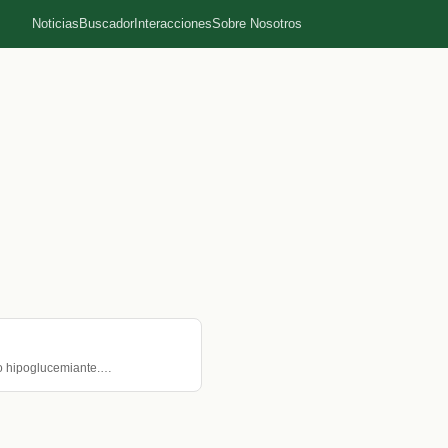
Noticias
Buscador
Interacciones
Sobre Nosotros
to hipoglucemiante.…