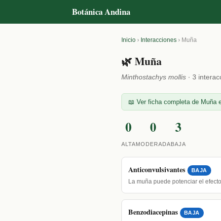
Botánica Andina
Inicio
›
Interacciones
›
Muña
🌿 Muña
Minthostachys mollis
· 3 interac
📖 Ver ficha completa de Muña e
0
0
3
ALTA
MODERADA
BAJA
Anticonvulsivantes
BAJA
La muña puede potenciar el efecto
Benzodiacepinas
BAJA