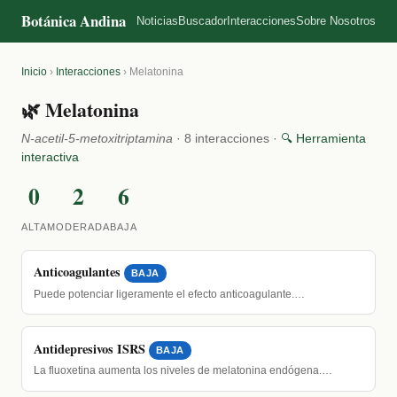
Botánica Andina
Noticias
Buscador
Interacciones
Sobre Nosotros
Inicio
›
Interacciones
›
Melatonina
🌿 Melatonina
N-acetil-5-metoxitriptamina
· 8 interacciones ·
🔍 Herramienta
interactiva
0
2
6
ALTA
MODERADA
BAJA
Anticoagulantes
BAJA
Puede potenciar ligeramente el efecto anticoagulante.…
Antidepresivos ISRS
BAJA
La fluoxetina aumenta los niveles de melatonina endógena.…