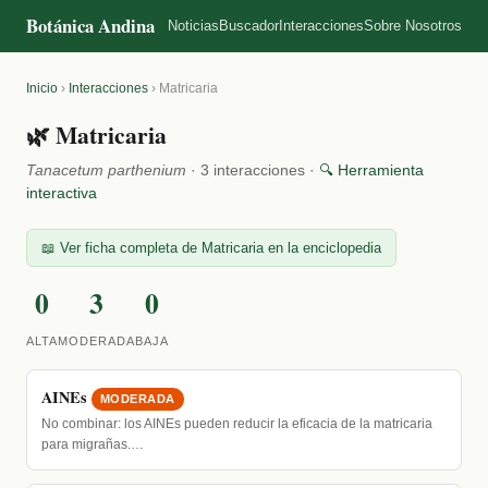
Botánica Andina
Noticias
Buscador
Interacciones
Sobre Nosotros
Inicio
›
Interacciones
›
Matricaria
🌿 Matricaria
Tanacetum parthenium
· 3 interacciones ·
🔍 Herramienta
interactiva
📖 Ver ficha completa de Matricaria en la enciclopedia
0
3
0
ALTA
MODERADA
BAJA
AINEs
MODERADA
No combinar: los AINEs pueden reducir la eficacia de la matricaria
para migrañas.…