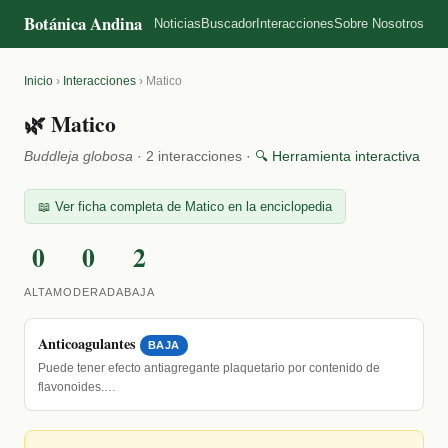
Botánica Andina
Noticias
Buscador
Interacciones
Sobre Nosotros
Inicio
›
Interacciones
›
Matico
🌿 Matico
Buddleja globosa
· 2 interacciones ·
🔍 Herramienta interactiva
📖 Ver ficha completa de Matico en la enciclopedia
0
0
2
ALTA
MODERADA
BAJA
Anticoagulantes
BAJA
Puede tener efecto antiagregante plaquetario por contenido de
flavonoides.…