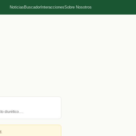
Noticias
Buscador
Interacciones
Sobre Nosotros
to diurético.…
d.