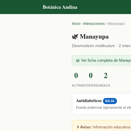
Botánica Andina
Inicio
›
Interacciones
›
Manayupa
🌿 Manayupa
Desmodium molliculum
· 2 inte
📖 Ver ficha completa de Manayu
0
0
2
ALTA
MODERADA
BAJA
Antidiabéticos
BAJA
Puede potenciar ligeramente el e
⚕️ Aviso:
Información educativa.