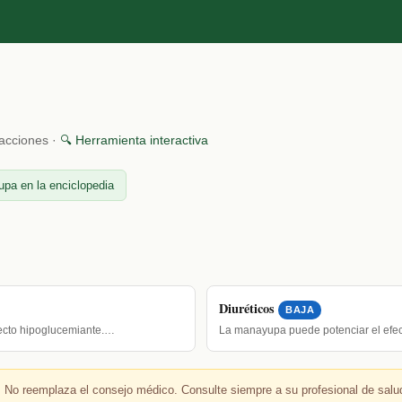
racciones ·
🔍 Herramienta interactiva
pa en la enciclopedia
Diuréticos
BAJA
fecto hipoglucemiante.…
La manayupa puede potenciar el efec
 No reemplaza el consejo médico. Consulte siempre a su profesional de salu