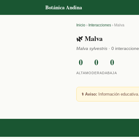
Botánica Andina
Inicio
›
Interacciones
›
Malva
🌿 Malva
Malva sylvestris
· 0 interaccion
0
0
0
ALTA
MODERADA
BAJA
⚕️ Aviso:
Información educativa.