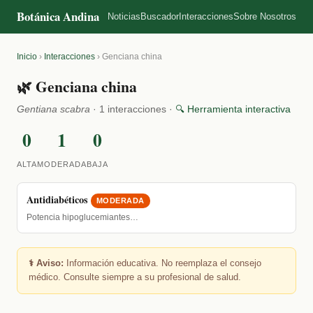
Botánica Andina
Noticias
Buscador
Interacciones
Sobre Nosotros
Inicio
›
Interacciones
›
Genciana china
🌿 Genciana china
Gentiana scabra
· 1 interacciones ·
🔍 Herramienta interactiva
0
1
0
ALTA
MODERADA
BAJA
Antidiabéticos
MODERADA
Potencia hipoglucemiantes…
⚕️ Aviso:
Información educativa. No reemplaza el consejo
médico. Consulte siempre a su profesional de salud.