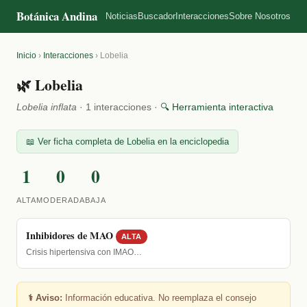
Botánica Andina
Noticias
Buscador
Interacciones
Sobre Nosotros
Inicio
›
Interacciones
›
Lobelia
🌿 Lobelia
Lobelia inflata
· 1 interacciones ·
🔍 Herramienta interactiva
📖 Ver ficha completa de Lobelia en la enciclopedia
1
0
0
ALTA
MODERADA
BAJA
Inhibidores de MAO
ALTA
Crisis hipertensiva con IMAO…
⚕️ Aviso:
Información educativa. No reemplaza el consejo