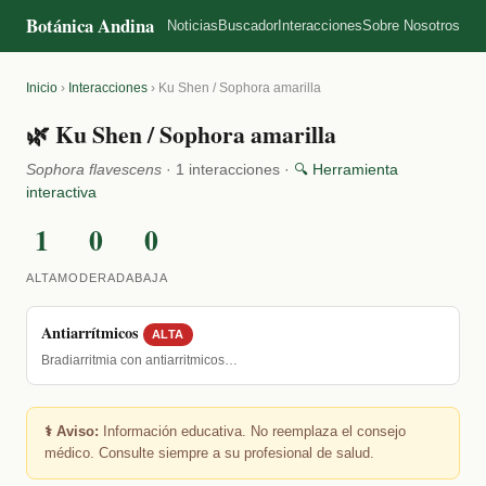
Botánica Andina
Noticias
Buscador
Interacciones
Sobre Nosotros
Inicio
›
Interacciones
›
Ku Shen / Sophora amarilla
🌿 Ku Shen / Sophora amarilla
Sophora flavescens
· 1 interacciones ·
🔍 Herramienta
interactiva
1
0
0
ALTA
MODERADA
BAJA
Antiarrítmicos
ALTA
Bradiarritmia con antiarritmicos…
⚕️ Aviso:
Información educativa. No reemplaza el consejo
médico. Consulte siempre a su profesional de salud.