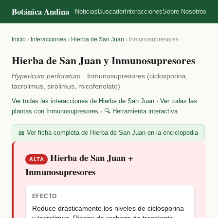
Botánica Andina
Noticias
Buscador
Interacciones
Sobre Nosotros
Inicio
›
Interacciones
›
Hierba de San Juan
›
Inmunosupresores
Hierba de San Juan y Inmunosupresores
Hypericum perforatum
· Inmunosupresores (ciclosporina,
tacrolimus, sirolimus, micofenolato)
Ver todas las interacciones de Hierba de San Juan
·
Ver todas las
plantas con Inmunosupresores
·
🔍 Herramienta interactiva
📖 Ver ficha completa de Hierba de San Juan en la enciclopedia
Hierba de San Juan +
ALTA
Inmunosupresores
EFECTO
Reduce drásticamente los niveles de ciclosporina