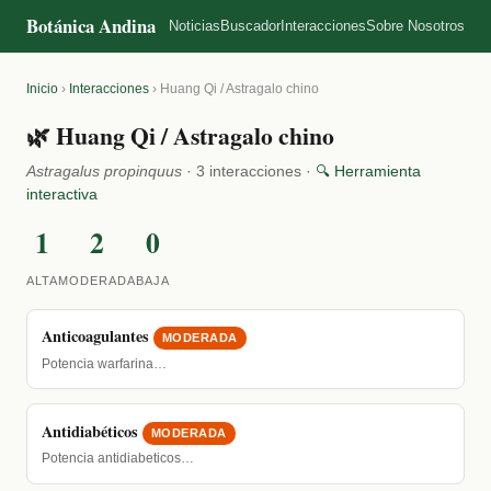
Botánica Andina
Noticias
Buscador
Interacciones
Sobre Nosotros
Inicio
›
Interacciones
›
Huang Qi / Astragalo chino
🌿 Huang Qi / Astragalo chino
Astragalus propinquus
· 3 interacciones ·
🔍 Herramienta
interactiva
1
2
0
ALTA
MODERADA
BAJA
Anticoagulantes
MODERADA
Potencia warfarina…
Antidiabéticos
MODERADA
Potencia antidiabeticos…