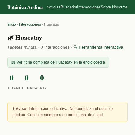
Botánica Andina
Noticias
Buscador
Interacciones
Sobre Nosotros
Inicio
›
Interacciones
›
Huacatay
🌿 Huacatay
Tagetes minuta
· 0 interacciones ·
🔍 Herramienta interactiva
📖 Ver ficha completa de Huacatay en la enciclopedia
0
0
0
ALTA
MODERADA
BAJA
⚕️ Aviso:
Información educativa. No reemplaza el consejo
médico. Consulte siempre a su profesional de salud.