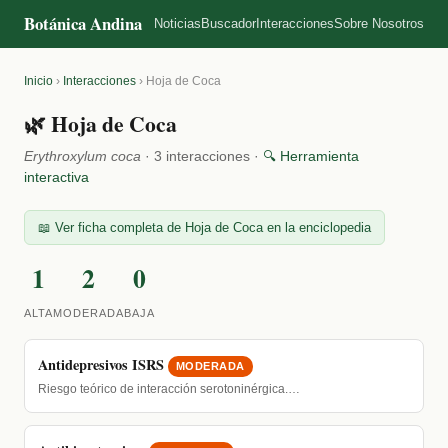
Botánica Andina
Noticias
Buscador
Interacciones
Sobre Nosotros
Inicio
›
Interacciones
›
Hoja de Coca
🌿 Hoja de Coca
Erythroxylum coca
· 3 interacciones ·
🔍 Herramienta
interactiva
📖 Ver ficha completa de Hoja de Coca en la enciclopedia
1
2
0
ALTA
MODERADA
BAJA
Antidepresivos ISRS
MODERADA
Riesgo teórico de interacción serotoninérgica.…