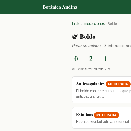
Botánica Andina
Inicio
›
Interacciones
›
Boldo
🌿 Boldo
Peumus boldus
· 3 interaccione
0
2
1
ALTA
MODERADA
BAJA
Anticoagulantes
MODERADA
El boldo contiene cumarinas que p
anticoagulante.…
Estatinas
MODERADA
Hepatotoxicidad aditiva potencial