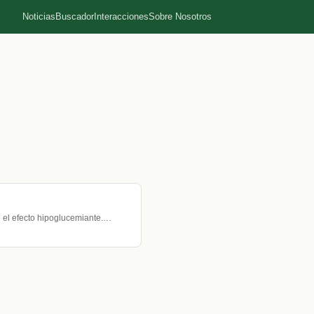
Noticias
Buscador
Interacciones
Sobre Nosotros
e el efecto hipoglucemiante.…