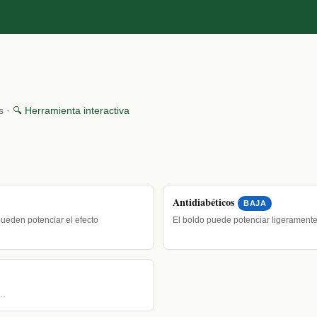
s ·
🔍 Herramienta interactiva
Antidiabéticos
BAJA
ueden potenciar el efecto
El boldo puede potenciar ligerament
.…