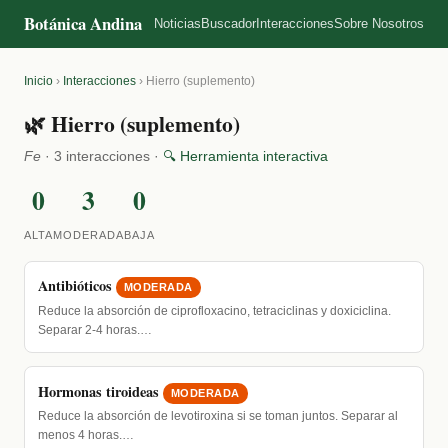
Botánica Andina
Noticias
Buscador
Interacciones
Sobre Nosotros
Inicio
›
Interacciones
›
Hierro (suplemento)
🌿 Hierro (suplemento)
Fe
· 3 interacciones ·
🔍 Herramienta interactiva
0
3
0
ALTA
MODERADA
BAJA
Antibióticos
MODERADA
Reduce la absorción de ciprofloxacino, tetraciclinas y doxiciclina.
Separar 2-4 horas.…
Hormonas tiroideas
MODERADA
Reduce la absorción de levotiroxina si se toman juntos. Separar al
menos 4 horas.…