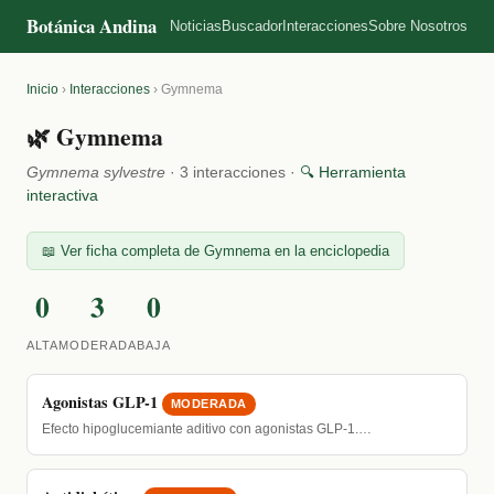
Botánica Andina
Noticias
Buscador
Interacciones
Sobre Nosotros
Inicio
›
Interacciones
›
Gymnema
🌿 Gymnema
Gymnema sylvestre
· 3 interacciones ·
🔍 Herramienta
interactiva
📖 Ver ficha completa de Gymnema en la enciclopedia
0
3
0
ALTA
MODERADA
BAJA
Agonistas GLP-1
MODERADA
Efecto hipoglucemiante aditivo con agonistas GLP-1.…