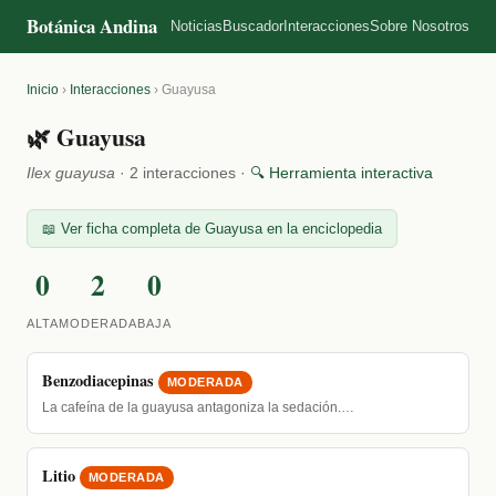
Botánica Andina
Noticias
Buscador
Interacciones
Sobre Nosotros
Inicio
›
Interacciones
›
Guayusa
🌿 Guayusa
Ilex guayusa
· 2 interacciones ·
🔍 Herramienta interactiva
📖 Ver ficha completa de Guayusa en la enciclopedia
0
2
0
ALTA
MODERADA
BAJA
Benzodiacepinas
MODERADA
La cafeína de la guayusa antagoniza la sedación.…
Litio
MODERADA