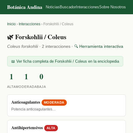
Botánica Andina
Noticias
Buscador
Interacciones
Sobre Nosotros
Inicio
›
Interacciones
›
Forskohlii / Coleus
🌿 Forskohlii / Coleus
Coleus forskohlii
· 2 interacciones ·
🔍 Herramienta interactiva
📖 Ver ficha completa de Forskohlii / Coleus en la enciclopedia
1
1
0
ALTA
MODERADA
BAJA
Anticoagulantes
MODERADA
Potencia anticoagulantes…
Antihipertensivos
ALTA