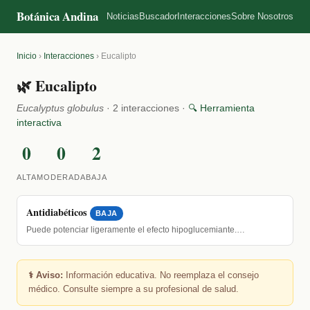
Botánica Andina
Noticias
Buscador
Interacciones
Sobre Nosotros
Inicio
›
Interacciones
›
Eucalipto
🌿 Eucalipto
Eucalyptus globulus
· 2 interacciones ·
🔍 Herramienta
interactiva
0
0
2
ALTA
MODERADA
BAJA
Antidiabéticos
BAJA
Puede potenciar ligeramente el efecto hipoglucemiante.…
⚕️ Aviso:
Información educativa. No reemplaza el consejo
médico. Consulte siempre a su profesional de salud.