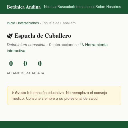
Botánica Andina
Noticias
Buscador
Interacciones
Sobre Nosotros
Inicio
›
Interacciones
›
Espuela de Caballero
🌿 Espuela de Caballero
Delphinium consolida
· 0 interacciones ·
🔍 Herramienta
interactiva
0
0
0
ALTA
MODERADA
BAJA
⚕️ Aviso:
Información educativa. No reemplaza el consejo
médico. Consulte siempre a su profesional de salud.