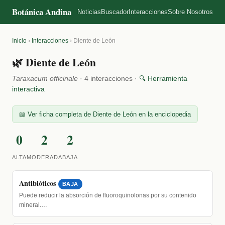
Botánica Andina
Noticias
Buscador
Interacciones
Sobre Nosotros
Inicio
›
Interacciones
›
Diente de León
🌿 Diente de León
Taraxacum officinale
· 4 interacciones ·
🔍 Herramienta
interactiva
📖 Ver ficha completa de Diente de León en la enciclopedia
0
2
2
ALTA
MODERADA
BAJA
Antibióticos
BAJA
Puede reducir la absorción de fluoroquinolonas por su contenido
mineral.…